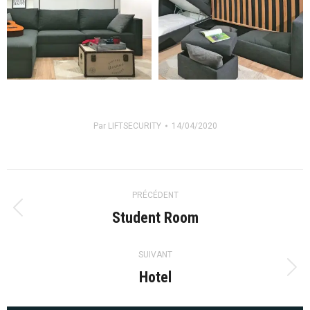
Par
LIFTSECURITY
14/04/2020
Navigation
PRÉCÉDENT
de
Student Room
Onglet
précédent
commentaire
SUIVANT
Hotel
Projets
similaires