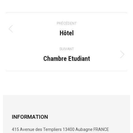
Navigation
PRÉCÉDENT
de
Hôtel
Onglet
précédent
commentaire
SUIVANT
Chambre Etudiant
Projets
similaires
INFORMATION
415 Avenue des Templiers 13400 Aubagne FRANCE