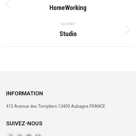
de
HomeWorking
Onglet
précédent
commentaire
SUIVANT
Studio
Projets
similaires
INFORMATION
415 Avenue des Templiers 13400 Aubagne FRANCE
SUIVEZ-NOUS