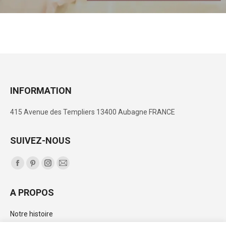
INFORMATION
415 Avenue des Templiers 13400 Aubagne FRANCE
SUIVEZ-NOUS
Trouvez nous sur :
La
La
La
La
page
page
page
page
A PROPOS
Facebook
Pinterest
Instagram
E-
s'ouvre
s'ouvre
s'ouvre
mail
Notre histoire
dans
dans
dans
s'ouvre