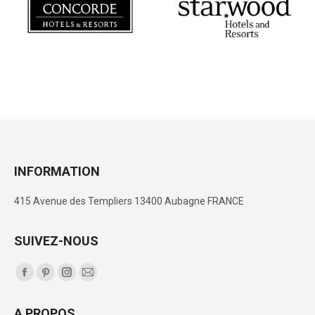
INFORMATION
415 Avenue des Templiers 13400 Aubagne FRANCE
SUIVEZ-NOUS
Trouvez nous sur :
La
La
La
La
page
page
page
page
A PROPOS