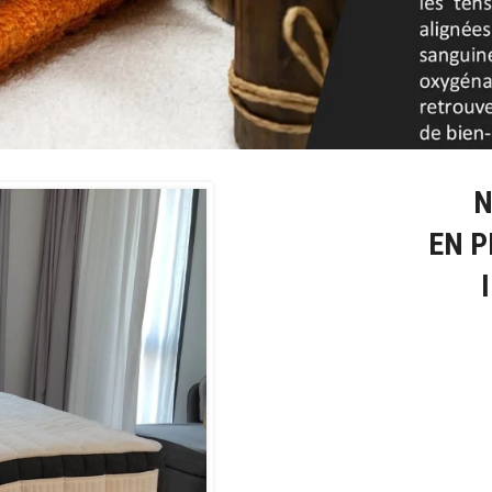
N
EN P