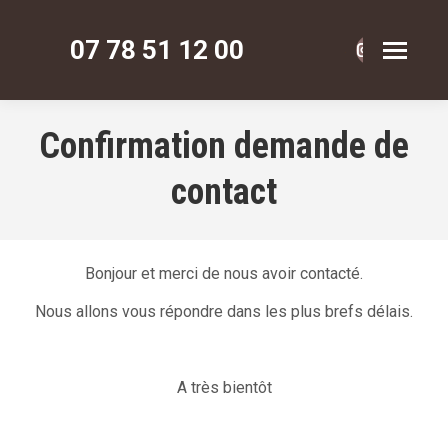
07 78 51 12 00
La
La
La
page
page
page
Instagram
Faceboo
Pinte
Confirmation demande de
s'ouvre
s'ouvre
s'ouv
contact
dans
dans
dans
une
une
une
nouvelle
nouvelle
nouve
fenêtre
fenêtre
fenêt
Bonjour et merci de nous avoir contacté.
Nous allons vous répondre dans les plus brefs délais.
A très bientôt