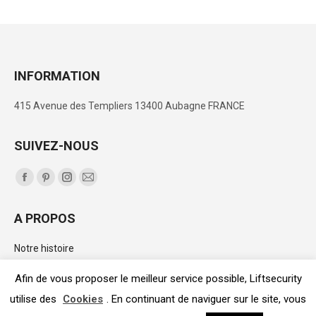
INFORMATION
415 Avenue des Templiers 13400 Aubagne FRANCE
SUIVEZ-NOUS
Trouvez nous sur :
La
La
La
La
page
page
page
page
A PROPOS
Facebook
Pinterest
Instagram
E-
s'ouvre
s'ouvre
s'ouvre
mail
Notre histoire
dans
dans
dans
s'ouvre
Le catalogue
une
une
une
dans
Afin de vous proposer le meilleur service possible, Liftsecurity
nouvelle
nouvelle
nouvelle
une
utilise des
Cookies
. En continuant de naviguer sur le site, vous
LIFTSECURITY© 2020 -
Mentions légales
|
CGV
|
Politique de
fenêtre
fenêtre
fenêtre
nouvelle