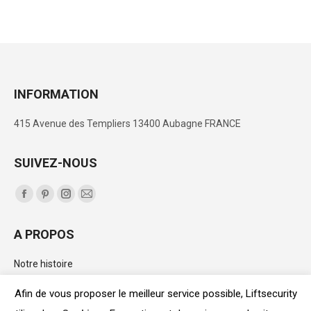
INFORMATION
415 Avenue des Templiers 13400 Aubagne FRANCE
SUIVEZ-NOUS
Trouvez nous sur :
La
La
La
La
page
page
page
page
A PROPOS
Facebook
Pinterest
Instagram
E-
s'ouvre
s'ouvre
s'ouvre
mail
Notre histoire
dans
dans
dans
s'ouvre
Le catalogue
une
une
une
dans
Afin de vous proposer le meilleur service possible, Liftsecurity
nouvelle
nouvelle
nouvelle
une