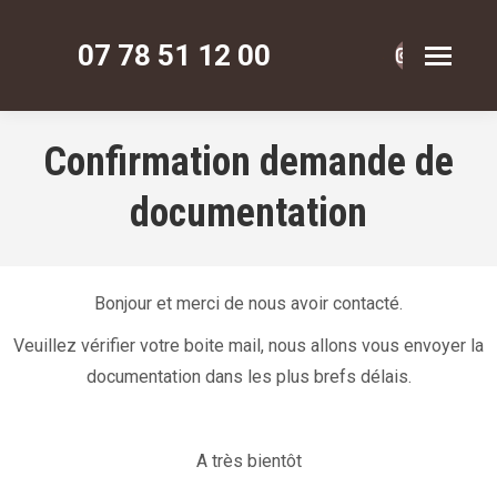
07 78 51 12 00
La
La
La
page
page
page
Instagram
Faceboo
Pinte
Confirmation demande de
s'ouvre
s'ouvre
s'ouv
documentation
dans
dans
dans
une
une
une
nouvelle
nouvelle
nouve
fenêtre
fenêtre
fenêt
Bonjour et merci de nous avoir contacté.
Veuillez vérifier votre boite mail, nous allons vous envoyer la
documentation dans les plus brefs délais.
A très bientôt